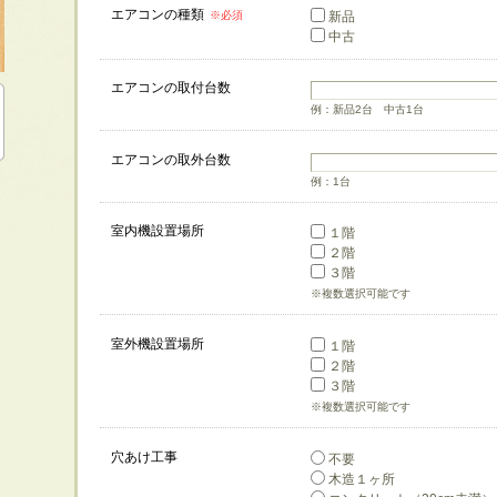
エアコンの種類
※必須
新品
中古
エアコンの取付台数
例：新品2台 中古1台
エアコンの取外台数
例：1台
室内機設置場所
１階
２階
３階
※複数選択可能です
室外機設置場所
１階
２階
３階
※複数選択可能です
穴あけ工事
不要
木造１ヶ所