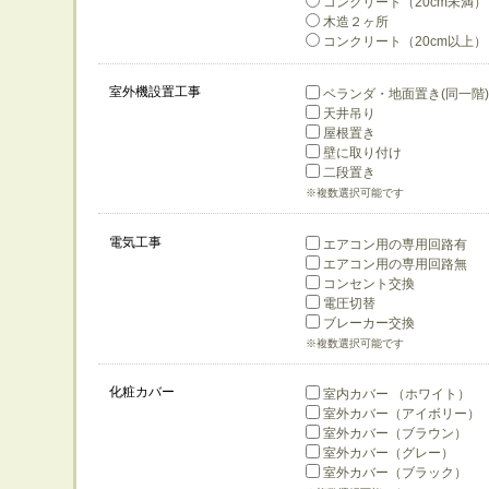
コンクリート（20cm未満）
木造２ヶ所
コンクリート（20cm以上）
室外機設置工事
ベランダ・地面置き(同一階)
天井吊り
屋根置き
壁に取り付け
二段置き
※複数選択可能です
電気工事
エアコン用の専用回路有
エアコン用の専用回路無
コンセント交換
電圧切替
ブレーカー交換
※複数選択可能です
化粧カバー
室内カバー （ホワイト）
室外カバー（アイボリー）
室外カバー（ブラウン）
室外カバー（グレー）
室外カバー（ブラック）