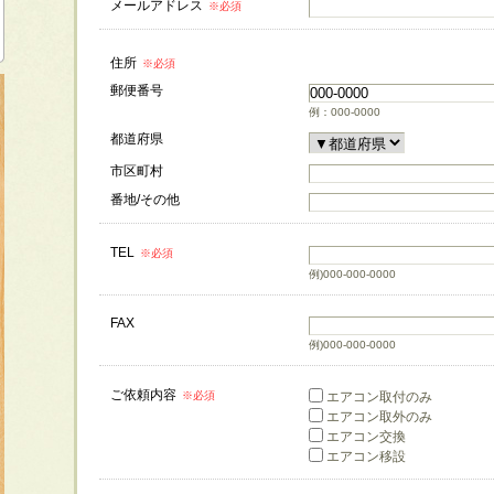
メールアドレス
※必須
住所
※必須
郵便番号
例：000-0000
都道府県
市区町村
番地/その他
TEL
※必須
例)000-000-0000
FAX
例)000-000-0000
ご依頼内容
※必須
エアコン取付のみ
エアコン取外のみ
エアコン交換
エアコン移設